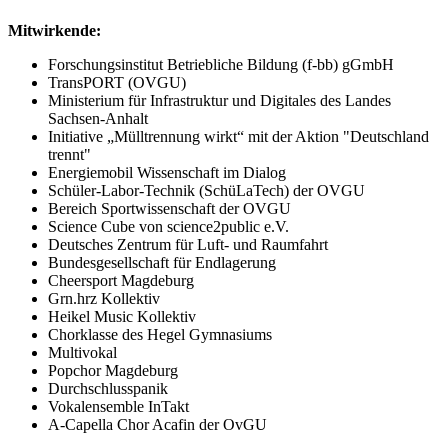
Mitwirkende
:
Forschungsinstitut Betriebliche Bildung (f-
bb
) gGmbH
TransPORT (OVGU)
Ministerium für Infrastruktur und Digitales des Landes
Sachsen-Anhalt
Initiative „Mülltrennung wirkt“ mit der Aktion "Deutschland
trennt"
Energiemobil
Wissenschaft
im Dialog
Schüler-Labor-Technik (
SchüLaTech
) der OVGU
Bereich Sportwissenschaft
der
OVGU
Science Cube
von science2public
e.V.
Deutsches Zentrum für Luft- u
nd Raumfahrt
Bundesgesellschaft für Endlagerung
Cheersport
Magdeburg
Grn.hrz
Kollektiv
Heikel Music Kollektiv
Chorklasse des Hegel Gymnasiums
Multivokal
Popchor Magdeburg
Durchschlusspanik
Vokalensemble
InTakt
A-Capella Chor
Acafin
der
O
vGU